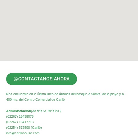
CONTACTANOS AHORA
Nos encuentra en la última linea de árboles del bosque a 50mts. de la playa y a
400mts. del Centro Comercial de Cariló.
Administración
(de 9:00 a 18:00hs.)
(02267) 15438075
(02267) 15417713
(02254) 572500 (Cariló)
info@carilohouse.com